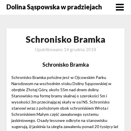
Skip
Dolina Sąspowska w pradziejach
to
content
Schronisko Bramka
Opublikowano
14 grudnia 2018
Schronisko Bramka
Schronisko Bramka położne jest w Ojcowskim Parku
Narodowym na wschodnim stoku Doliny Sąspowskiej w
obrębie Złotej Góry, około 55m nad dnem doliny.
Stanowisko ma formę bramy skalnej o szerokości 5m i
wysokości 3m przecinającej skały w osi NS. Schronisko
stanowi wraz z położonym obok schroniskiem Wrota i
Schroniskiem Małym część zawalonego systemu
jaskiniowego. Osady lessowe odkryte na stanowisku
sugerują, iż jaskinia ta uległa zawaleniu ponad 20 tysięcy lat