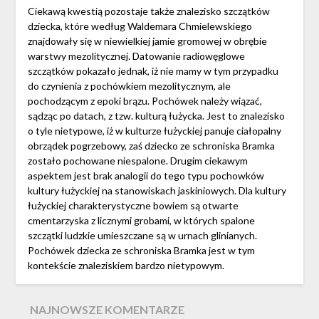
Ciekawą kwestią pozostaje także znalezisko szczątków
dziecka, które według Waldemara Chmielewskiego
znajdowały się w niewielkiej jamie gromowej w obrębie
warstwy mezolitycznej. Datowanie radiowęglowe
szczątków pokazało jednak, iż nie mamy w tym przypadku
do czynienia z pochówkiem mezolitycznym, ale
pochodzącym z epoki brązu. Pochówek należy wiązać,
sądząc po datach, z tzw. kulturą łużycka. Jest to znalezisko
o tyle nietypowe, iż w kulturze łużyckiej panuje ciałopalny
obrządek pogrzebowy, zaś dziecko ze schroniska Bramka
zostało pochowane niespalone. Drugim ciekawym
aspektem jest brak analogii do tego typu pochowków
kultury łużyckiej na stanowiskach jaskiniowych. Dla kultury
łużyckiej charakterystyczne bowiem są otwarte
cmentarzyska z licznymi grobami, w których spalone
szczątki ludzkie umieszczane są w urnach glinianych.
Pochówek dziecka ze schroniska Bramka jest w tym
kontekście znaleziskiem bardzo nietypowym.
NAJNOWSZE KOMENTARZE