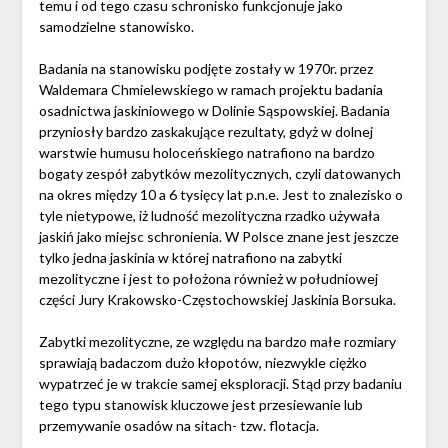
temu i od tego czasu schronisko funkcjonuje jako
samodzielne stanowisko.
Badania na stanowisku podjęte zostały w 1970r. przez
Waldemara Chmielewskiego w ramach projektu badania
osadnictwa jaskiniowego w Dolinie Sąspowskiej. Badania
przyniosły bardzo zaskakujące rezultaty, gdyż w dolnej
warstwie humusu holoceńskiego natrafiono na bardzo
bogaty zespół zabytków mezolitycznych, czyli datowanych
na okres między 10 a 6 tysięcy lat p.n.e. Jest to znalezisko o
tyle nietypowe, iż ludność mezolityczna rzadko używała
jaskiń jako miejsc schronienia. W Polsce znane jest jeszcze
tylko jedna jaskinia w której natrafiono na zabytki
mezolityczne i jest to położona również w południowej
części Jury Krakowsko-Częstochowskiej Jaskinia Borsuka.
Zabytki mezolityczne, ze względu na bardzo małe rozmiary
sprawiają badaczom dużo kłopotów, niezwykle ciężko
wypatrzeć je w trakcie samej eksploracji. Stąd przy badaniu
tego typu stanowisk kluczowe jest przesiewanie lub
przemywanie osadów na sitach- tzw. flotacja.