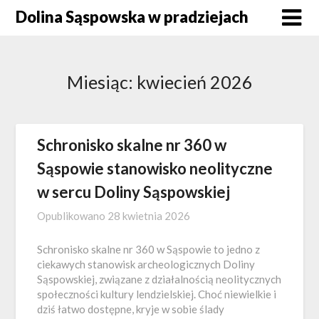
Skip
Dolina Sąspowska w pradziejach
to
content
Miesiąc:
kwiecień 2026
Schronisko skalne nr 360 w
Sąspowie stanowisko neolityczne
w sercu Doliny Sąspowskiej
Opublikowano
28 kwietnia 2026
Schronisko skalne nr 360 w Sąspowie to jedno z
ciekawych stanowisk archeologicznych Doliny
Sąspowskiej, związane z działalnością neolitycznych
społeczności kultury lendzielskiej. Choć niewielkie i
dziś łatwo dostępne, kryje w sobie ślady