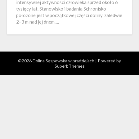
intensywnej aktywności człowieka sprzed około 6
tysięcy lat. Stanowisko i badania Schronisko
położone jest w początkowej części doliny, zaledwie
2–3 m nad jej dnem….
©2026 Dolina Sąspowska w pradziejach
| Powered by
SuperbThemes