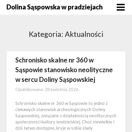
Skip
Dolina Sąspowska w pradziejach
to
content
Kategoria:
Aktualności
Schronisko skalne nr 360 w
Sąspowie stanowisko neolityczne
w sercu Doliny Sąspowskiej
Opublikowano
28 kwietnia 2026
Schronisko skalne nr 360 w Sąspowie to jedno z
ciekawych stanowisk archeologicznych Doliny
Sąspowskiej, związane z działalnością neolitycznych
społeczności kultury lendzielskiej. Choć niewielkie i
dziś łatwo dostępne, kryje w sobie ślady