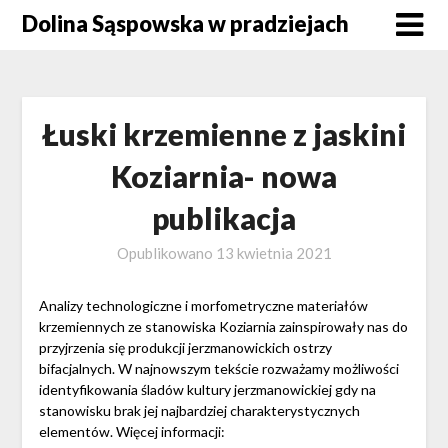
Skip
Dolina Sąspowska w pradziejach
to
content
Łuski krzemienne z jaskini
Koziarnia- nowa
publikacja
Opublikowano
13 kwietnia 2021
Analizy technologiczne i morfometryczne materiałów
krzemiennych ze stanowiska Koziarnia zainspirowały nas do
przyjrzenia się produkcji jerzmanowickich ostrzy
bifacjalnych. W najnowszym tekście rozważamy możliwości
identyfikowania śladów kultury jerzmanowickiej gdy na
stanowisku brak jej najbardziej charakterystycznych
elementów. Więcej informacji: